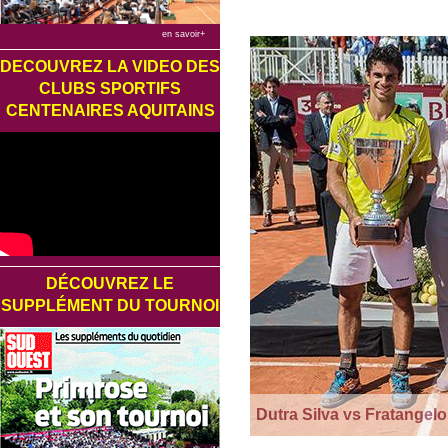
en savoir+
DECOUVREZ LA VIDEO DES
CLUBS SPORTIFS
CENTENAIRES AQUITAINS
DÉCOUVREZ LE
SUPPLÉMENT DU TOURNOI
Dutra Silva vs Fratangelo