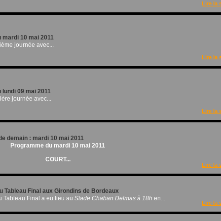
Lire la 
u mardi 10 mai 2011
xième journée avec...
Lire la 
u lundi 09 mai 2011
mière journée avec...
Lire la 
e demain : mardi 10 mai 2011
Programme du mardi 10 mai 2011
COURT...
Lire la 
du Tableau Final aux Girondins de Bordeaux
du Tableau Final a eu lieu au
Stade Chaban Delmas à 18h
en...
Lire la 