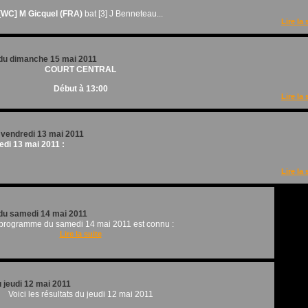
[WC] M Gicquel (FRA)
bat [3] J Benneteau...
Lire la 
u dimanche 15 mai 2011
COURT CENTRAL
Début à 13:00
Lire la 
u vendredi 13 mai 2011
edi 13 mai 2011 :
Lire la 
u samedi 14 mai 2011
programme du samedi 14 mai 2011 est connu :
Lire la suite
u jeudi 12 mai 2011
Voici les résultats du jeudi 12 mai 2011