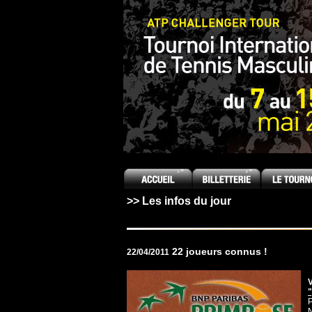
[an error occurred while processing this directive]
>> Les infos du jour
22 joueurs connus !
22/04/2011
V
P
N