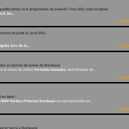
qualifications et le programme du samedi 7 mai 2011 sont en lignes
cé, les...
Lire la 
resse du jeudi 21 avril 2011
ptés lors de la...
Lire la 
ez au tournoi de tennis de Bordeaux
e la venue du chilien
Fernando Gonzalez
, demi-finaliste de...
Lire la 
t en ligne !
 du BNP Paribas Primrose Bordeaux
est opérationnelle sur...
Lire la 
ut et Serra à Bordeaux