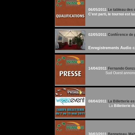
06/05/2011
Le tableau des 
C'est parti, le tournoi est lan
02/05/2011
Conférence de p
Enregistrements Audio ca
14/04/2011
Fernando Gonzal
Sud Ouest annonc
08/04/2011
La Billetterie es
La
Billetterie
30/03/2011
Benneteau, Mah