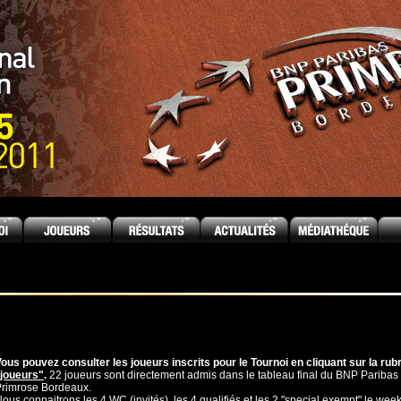
ous pouvez consulter les joueurs inscrits pour le Tournoi en cliquant sur la rub
"joueurs"
.
22 joueurs sont directement admis dans le tableau final du BNP Paribas
rimrose Bordeaux.
ous connaitrons les 4 WC (invités), les 4 qualifiés et les 2 "special exempt" le wee