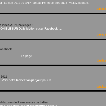
ur l'Edition 2011 du BNP Paribas Primrose Bordeaux ! Visitez la page...
Lire la 
 Video ATP Challenger !
ONIBLE SUR Daily Motion et sur Facebook !...
Lire la 
Facebook
La page...
Lire la 
e 2011
Voici notre
tarification par jour
pour le...
Lire la 
idatures de Ramasseurs de balles