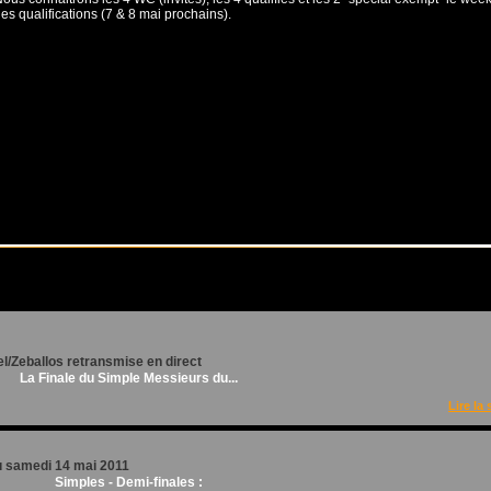
es qualifications (7 & 8 mai prochains).
el/Zeballos retransmise en direct
L
a Finale du Simple Messieurs du...
Lire la 
u samedi 14 mai 2011
Simples - Demi-finales :