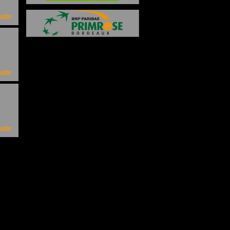
suite
suite
suite