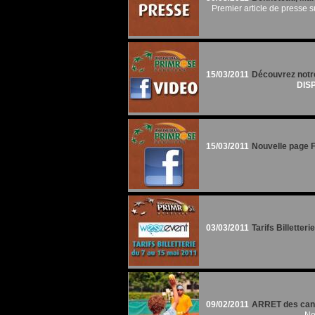
Premier article de presse s
15/03/2011
Découvrez notre
DISP
15/03/2011
Nouvelle page 
03/03/2011
Tarifs Billetteri
09/02/2011
ARRET des cand