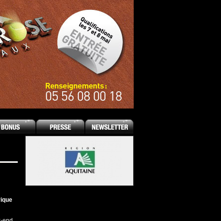
rique
k-end