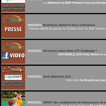
La
Billetterie du BNP Paribas Primrose Borde
30/03/2011
Benneteau, Mahut et Serra à Bordeaux
Premier article de presse sur l'Edition 2011 du BNP Paribas 
15/03/2011
Découvrez notre Video ATP Challenger !
DISPONIBLE SUR Daily Motion et sur
03/03/2011
Tarifs Billetterie 2011
Voici notre
tarification par jour
09/02/2011
ARRET des candidatures de Ramasseurs de ba