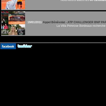
Nous avons atteint les
60 candidat
19/01/2011
Appel Bénévolat - ATP CHALLENGER BNP P
La Villa Primrose Bordeaux recherche 