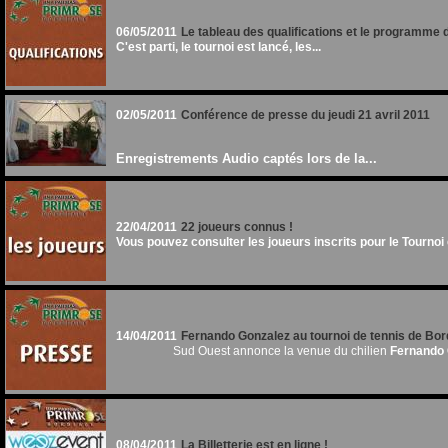
06/05/2011
Le tableau des qualifications et le programme 
C'est parti, le tournoi est lancé, les...
02/05/2011
Conférence de presse du jeudi 21 avril 2011
Enregistrements Audio captés lors de la...
22/04/2011
22 joueurs connus !
Vous pouvez consulter les joueurs inscrits pour le Tournoi e
14/04/2011
Fernando Gonzalez au tournoi de tennis de Bo
Sud Ouest annonce la venue du chilien
Fernando 
08/04/2011
La Billetterie est en ligne !