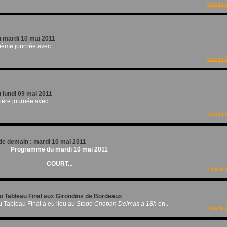
Lire la 
u mardi 10 mai 2011
xième journée avec...
Lire la 
u lundi 09 mai 2011
mière journée avec...
Lire la 
e demain : mardi 10 mai 2011
Programme du mardi 10 mai 2011
COURT...
Lire la 
du Tableau Final aux Girondins de Bordeaux
du Tableau Final a eu lieu au
Stade Chaban Delmas à 18h
en...
Lire la 