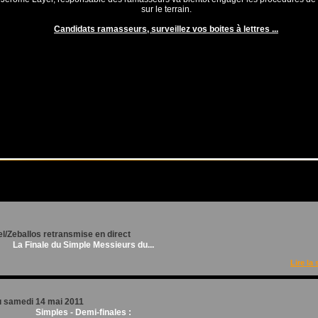
sur le terrain.
Candidats ramasseurs, surveillez vos boites à lettres ...
el/Zeballos retransmise en direct
L
a Finale du Simple Messieurs du...
Lire la 
u samedi 14 mai 2011
Simples - Demi-finales :