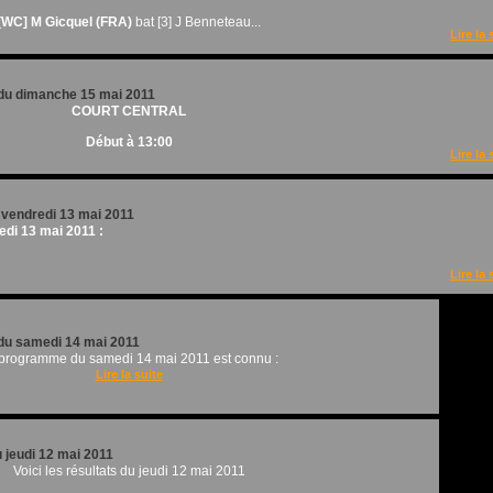
[WC] M Gicquel (FRA)
bat [3] J Benneteau...
Lire la 
u dimanche 15 mai 2011
COURT CENTRAL
Début à 13:00
Lire la 
u vendredi 13 mai 2011
edi 13 mai 2011 :
Lire la 
u samedi 14 mai 2011
programme du samedi 14 mai 2011 est connu :
Lire la suite
u jeudi 12 mai 2011
Voici les résultats du jeudi 12 mai 2011