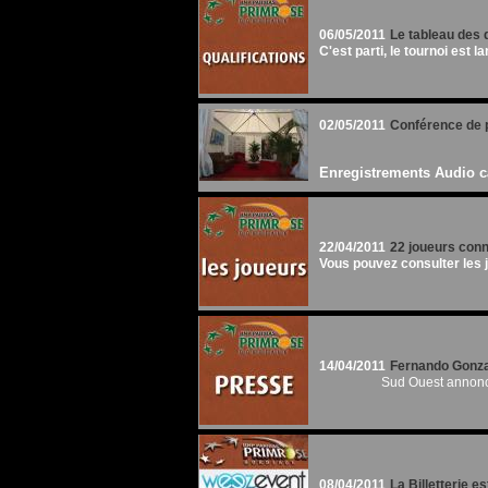
06/05/2011
Le tableau des 
C'est parti, le tournoi est lan
02/05/2011
Conférence de p
Enregistrements Audio ca
22/04/2011
22 joueurs conn
Vous pouvez consulter les jo
14/04/2011
Fernando Gonzal
Sud Ouest annonc
08/04/2011
La Billetterie es