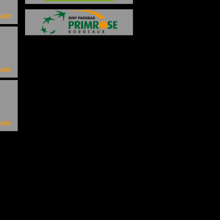
suite
suite
suite