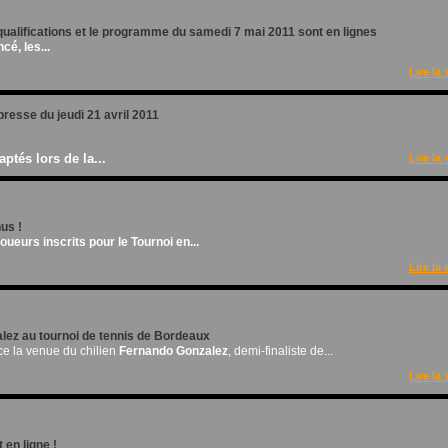
qualifications et le programme du samedi 7 mai 2011 sont en lignes
cé, les...
Lire la 
resse du jeudi 21 avril 2011
ptés lors de la...
Lire la 
us !
ueurs inscrits pour le Tournoi en...
Lire la 
ez au tournoi de tennis de Bordeaux
e la venue du chilien
Fernando Gonzalez
, demi-finaliste de...
Lire la 
t en ligne !