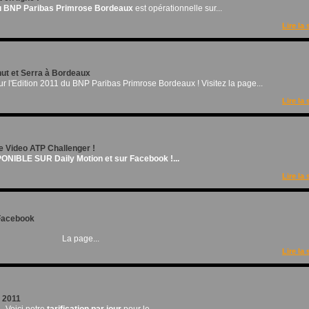
 du BNP Paribas Primrose Bordeaux
est opérationnelle sur...
Lire la 
ut et Serra à Bordeaux
ur l'Edition 2011 du BNP Paribas Primrose Bordeaux ! Visitez la page...
Lire la 
 Video ATP Challenger !
ONIBLE SUR Daily Motion et sur Facebook !...
Lire la 
Facebook
La page...
Lire la 
e 2011