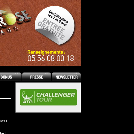
les !
test