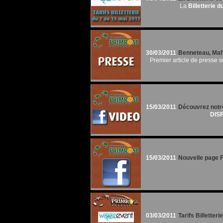
La
Billetterie
30/03/2011
Benneteau, Mah
Premier article de presse s
15/03/2011
Découvrez notre
DISP
15/03/2011
Nouvelle page 
03/03/2011
Tarifs Billetteri