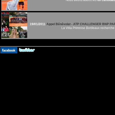
Nous avons atteint les
60 candidat
19/01/2011
Appel Bénévolat - ATP CHALLENGER BNP P
La Villa Primrose Bordeaux recherche 