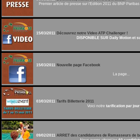
Premier article de presse sur l'Edition 2011 du BNP Paribas 
15/03/2011
Découvrez notre Video ATP Challenger !
DISPONIBLE SUR Daily Motion et sur
15/03/2011
Nouvelle page Facebook
La page...
03/03/2011
Tarifs Billetterie 2011
Voici notre
tarification par jour
09/02/2011
ARRET des candidatures de Ramasseurs de ba