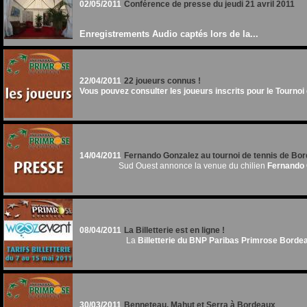
02/05/2011
Conférence de presse du jeudi 21 avril 2011
Enregistrements Audio captés lors de la...
22/04/2011
22 joueurs connus !
Vous pouvez consulter les joueurs inscrits pour le Tournoi e
14/04/2011
Fernando Gonzalez au tournoi de tennis de Bo
Sud Ouest annonce la venue du chilien
Fernando 
08/04/2011
La Billetterie est en ligne !
La
Billetterie du BNP Paribas Primrose Borde
30/03/2011
Benneteau, Mahut et Serra à Bordeaux